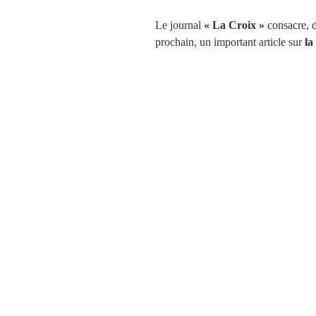
Le journal
« La Croix »
consacre, 
prochain, un important article sur
la
La rubrique de ce journal national s’
à lui-même pour expliquer son contenu
d’immersion dans un univers pour en 
pratiques.
Le journal La Croix publie tous les m
heures, heure par heure. Le commiss
hôpital, une aire d’autoroute, le por
chronologique.
Dans son édition,
en kiosque le 22
leur boite aux lettres), les lecteurs
cirque de famille. Le quotidien du
C
dans ce reportage qui dévoile les c
entreprises itinérantes de spectacle.