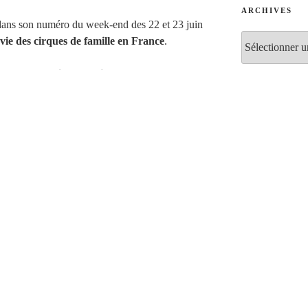
ARCHIVES
dans son numéro du week-end des 22 et 23 juin
Archives
 vie des cirques de famille en France
.
intitule
« Un jour, un lieu »
et le titre se suffit
. Le journaliste réalise un véritable travail
CATÉGORIES
découvrir le fonctionnement, les secrets, les
Type de clie
ois un article où le sujet est décrit sur 24
Armée – 
ariat d’Evreux, le marché de Rungis, un
t du Havre… ont déjà fait l’objet d’un portrait
Marque 
Industri
 juin 2013
(et pour les abonnés la veille dans
Entrepri
 pourront découvrir le portrait des membres d’un
CSE – co
irque Européen
est retracé en textes et images
oulisses – souvent méconnues – de ces
Collectiv
Associat