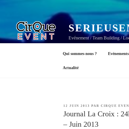
SERIEUSE
Evénement / Team Building / Loca
Qui sommes-nous ?
Evénements
Actualité
PUBLIÉ
12 JUIN 2013
PAR
CIRQUE EVE
LE
Journal La Croix : 24
– Juin 2013