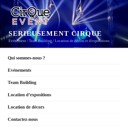
Aller
au
contenu
principal
SERIEUSEMENT CIRQUE
Evénement / Team Building / Location de décors et d'expositions
Qui sommes-nous ?
Evénements
Team Building
Location d’expositions
Location de décors
Contactez-nous