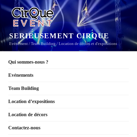
Aller
au
contenu
principal
SERIEUSEMENT CIRQUE
Evénement / Team Building / Location de décors et d'expositions
Qui sommes-nous ?
Evénements
Team Building
Location d’expositions
Location de décors
Contactez-nous