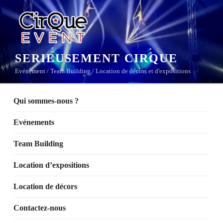
Aller
au
contenu
principal
SERIEUSEMENT CIRQUE
Evénement / Team Building / Location de décors et d'expositions
Qui sommes-nous ?
Evénements
Team Building
Location d’expositions
Location de décors
Contactez-nous