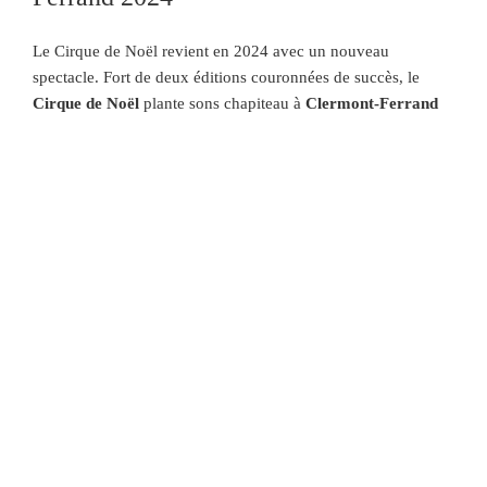
Le Cirque de Noël revient en 2024 avec un nouveau
spectacle. Fort de deux éditions couronnées de succès, le
Cirque de Noël
plante sons chapiteau à
Clermont-Ferrand
cette année du
4 au 8 décembre 2024
. Aussi, une
représentation est proposée au public dès le mercredi, puis
trois spectacles le samedi et le dimanche. Comme chaque
année ce spectacle est exclusivement réservé aux groupes
(CSE, amicales, COS, associations …)
Les spectacles du Cirque de Noël de Clermont-Ferrand :
Mercredi 4 décembre : 14h30 COMPLET
Samedi 7 décembre : 10h30, 14h, 17h
Dimanche 8 décembre : 14h.