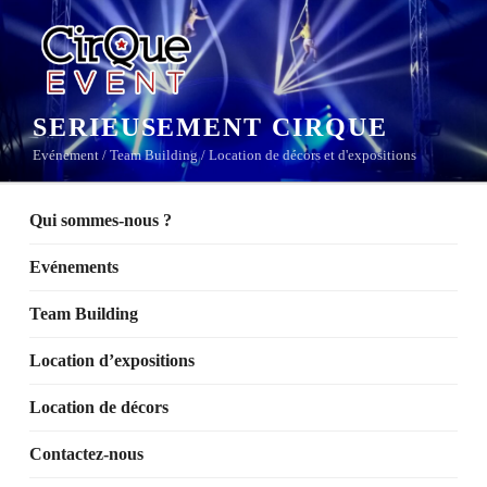
Aller
au
contenu
principal
SERIEUSEMENT CIRQUE
Evénement / Team Building / Location de décors et d'expositions
Qui sommes-nous ?
Evénements
Team Building
Location d’expositions
Location de décors
Contactez-nous