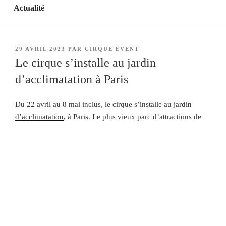
Actualité
PUBLIÉ
29 AVRIL 2023
PAR
CIRQUE EVENT
LE
Le cirque s’installe au jardin
d’acclimatation à Paris
Du 22 avril au 8 mai inclus, le cirque s’installe au
jardin
d’acclimatation
, à Paris. Le plus vieux parc d’attractions de
France a accueilli les plus grandes enseignes, les plus beaux
spectacles depuis a création en 1860. Après 10 ans d’absence,
le jardin d’acclimatation renoue avec les Arts de la Piste
pendant 17 jours.