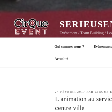
SERIEUSE
Evénement / Team Building / Loca
Qui sommes-nous ?
Evénements
Actualité
PUBLIÉ
24 FÉVRIER 2017
PAR
CIRQUE 
LE
L animation au service
centre ville