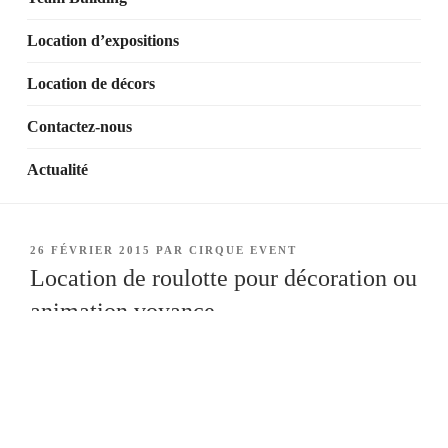
Location d’expositions
Location de décors
Contactez-nous
Actualité
PUBLIÉ
26 FÉVRIER 2015
PAR
CIRQUE EVENT
LE
Location de roulotte pour décoration ou
animation voyance
CIRQUE EVENT propose de nombreux
décors
autour du
cirque et a le plaisir de vous présenter sa toute nouvelle
acquisition : une jolie
roulotte
en bois.