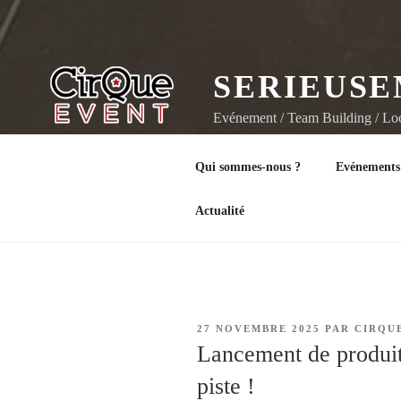
SERIEUSE
Evénement / Team Building / Loca
Qui sommes-nous ?
Evénements
Actualité
PUBLIÉ
27 NOVEMBRE 2025
PAR
CIRQU
LE
Lancement de produit
piste !