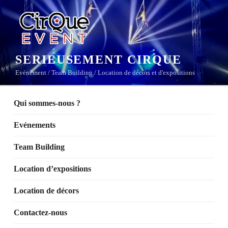
Aller
au
contenu
principal
SERIEUSEMENT CIRQUE
Evénement / Team Building / Location de décors et d'expositions
Qui sommes-nous ?
Evénements
Team Building
Location d’expositions
Location de décors
Contactez-nous