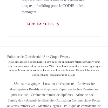
cinq team building pour le CODIR et les
managers
LIRE LA SUITE
Politique de Confidentialité de Cirque Event
Nous améliorons nos produits et notre publicité en utilisant Microsoft Clarity pour
voir comment vous utilisez notre site Web. En utilisant notre site, vous acceptez que
nous et Microsoft puissions collecter et utiliser ces données. Notre déclaration de
confidentialité
contient plus de détails
Séminaire atypique
-
Location de chapiteaux
-
Anniversaire
d'entreprise
-
Roadshow atypique
-
Repas spectacle
-
Remise des
prix insolite
-
Cérémonie remise de diplômes
-
Arbre de noel
-
Family day
-
Assemblée Générale
-
Animation Commerciale
-
Portes
ouvertes immersives
-
Mentions légales
-
Politique de confidentialite