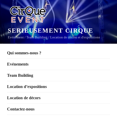
Aller
au
contenu
principal
SERIEUSEMENT CIRQUE
Evénement / Team Building / Location de décors et d'expositions
Qui sommes-nous ?
Evénements
Team Building
Location d’expositions
Location de décors
Contactez-nous